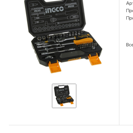
Ар
Пр
Пр
Вс