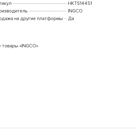
тикул
HKTS14451
оизводитель
INGCO
одажа на другие платформы
Да
е товары «INGCO»