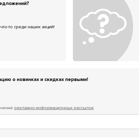
редложений?
что-то среди наших акций!
цию о новинках и скидках первыми!
учение
рекламно-информационных рассылок