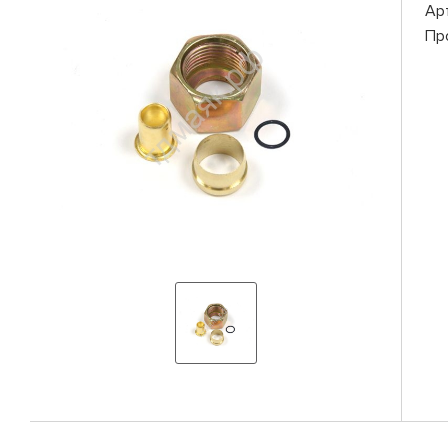
Ар
Пр