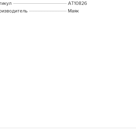
тикул
АТ10826
оизводитель
Маяк