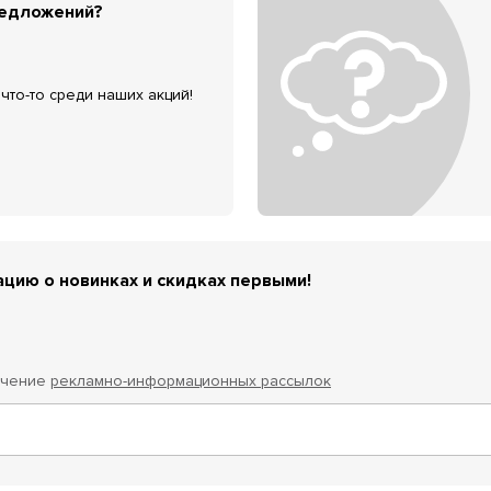
редложений?
что-то среди наших акций!
цию о новинках и скидках первыми!
учение
рекламно-информационных рассылок