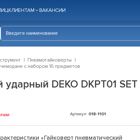
ЛИЦ
КЛИЕНТАМ
ВАКАНСИИ
нструмент
Пневмогайковерты
 чемодане с набором 16 предметов
й ударный DEKO DKPT01 SET 
Артикул:
018-1101
ичии
рактеристики «Гайковерт пневматический