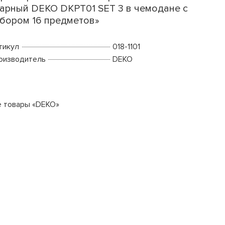
арный DEKO DKPT01 SET 3 в чемодане с
бором 16 предметов»
тикул
018-1101
оизводитель
DEKO
е товары «DEKO»