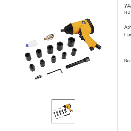
уд
на
Ар
Пр
Вс