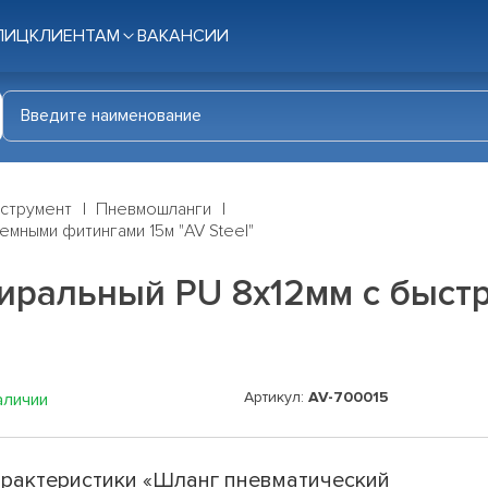
ЛИЦ
КЛИЕНТАМ
ВАКАНСИИ
нструмент
Пневмошланги
мными фитингами 15м "AV Steel"
иральный PU 8х12мм с быс
Артикул:
AV-700015
аличии
рактеристики «Шланг пневматический