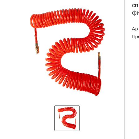
сп
фи
Ар
Пр