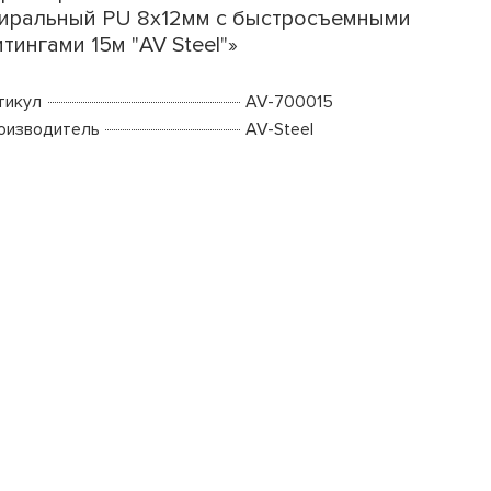
иральный PU 8х12мм с быстросъемными
тингами 15м "AV Steel"»
тикул
AV-700015
оизводитель
AV-Steel