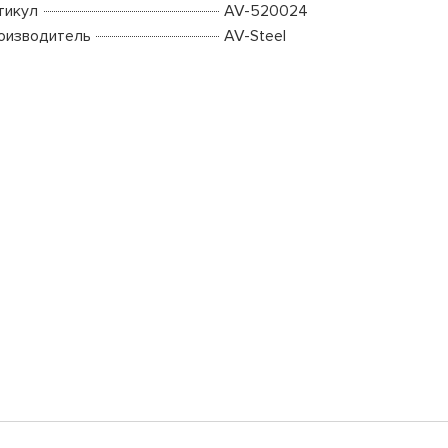
тикул
AV-520024
оизводитель
AV-Steel