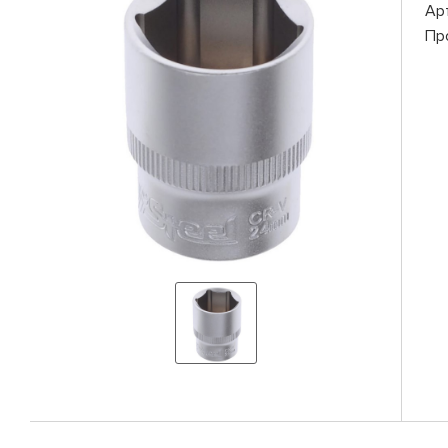
Ар
Пр