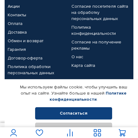
Акции
Согласие посетителя сайта
на обработку
Контакты
персональных данных
Оплата
Политика
Доставка
конфиденциальности
Обмен и возврат
Согласие на получение
рекламы
Гарантия
О нас
Договор-оферта
Карта сайта
Политика обработки
персональных данных
Партнерам
Мы используем файлы cookie, чтобы улучшить ваш
опыт на сайте. Узнайте больше в нашей
Политике
Корпоративным клиентам
Реквизиты компании
конфиденциальности
.
Поставщикам
Согласиться
Отклонить
© КАМАЗ ЦЕНТР ДОНЕЦК, 2015-2026. Все права защищены.
100
В корзину
Интернет-магазин автомобильных товаров Автопрофи.