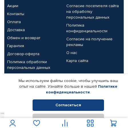
Акции
Согласие посетителя сайта
на обработку
Контакты
персональных данных
Оплата
Политика
Доставка
конфиденциальности
Обмен и возврат
Согласие на получение
рекламы
Гарантия
О нас
Договор-оферта
Карта сайта
Политика обработки
персональных данных
Партнерам
Мы используем файлы cookie, чтобы улучшить ваш
опыт на сайте. Узнайте больше в нашей
Политике
Корпоративным клиентам
Реквизиты компании
конфиденциальности
.
Поставщикам
Согласиться
Отклонить
© КАМАЗ ЦЕНТР ДОНЕЦК, 2015-2026. Все права защищены.
100
В корзину
Интернет-магазин автомобильных товаров Автопрофи.