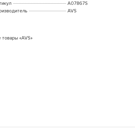
тикул
A07867S
оизводитель
AVS
е товары «AVS»