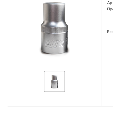
Ар
Пр
Вс