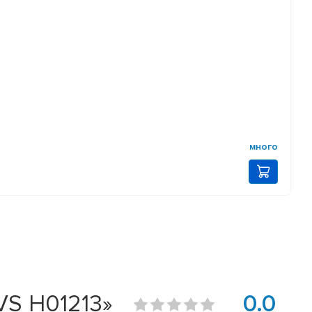
много
AVS H01213»
0.0