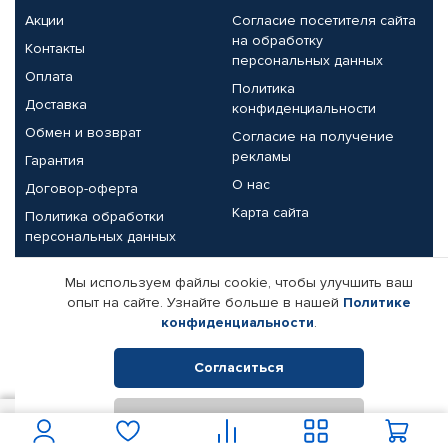
Акции
Согласие посетителя сайта
на обработку
Контакты
персональных данных
Оплата
Политика
Доставка
конфиденциальности
Обмен и возврат
Согласие на получение
рекламы
Гарантия
О нас
Договор-оферта
Карта сайта
Политика обработки
персональных данных
Партнерам
Мы используем файлы cookie, чтобы улучшить ваш
опыт на сайте. Узнайте больше в нашей
Политике
Корпоративным клиентам
Реквизиты компании
конфиденциальности
.
Поставщикам
Согласиться
Отклонить
© КАМАЗ ЦЕНТР ДОНЕЦК, 2015-2026. Все права защищены.
100
В корзину
Интернет-магазин автомобильных товаров Автопрофи.