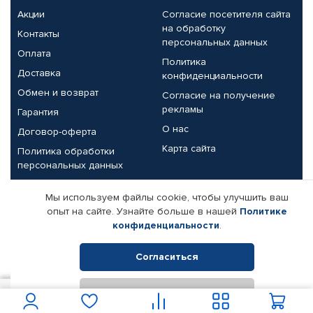
Акции
Согласие посетителя сайта
на обработку
Контакты
персональных данных
Оплата
Политика
Доставка
конфиденциальности
Обмен и возврат
Согласие на получение
рекламы
Гарантия
О нас
Договор-оферта
Карта сайта
Политика обработки
персональных данных
Партнерам
Мы используем файлы cookie, чтобы улучшить ваш
опыт на сайте. Узнайте больше в нашей
Политике
Корпоративным клиентам
Реквизиты компании
конфиденциальности
.
Поставщикам
Согласиться
Отклонить
© КАМАЗ ЦЕНТР ДОНЕЦК, 2015-2026. Все права защищены.
100
В корзину
Интернет-магазин автомобильных товаров Автопрофи.