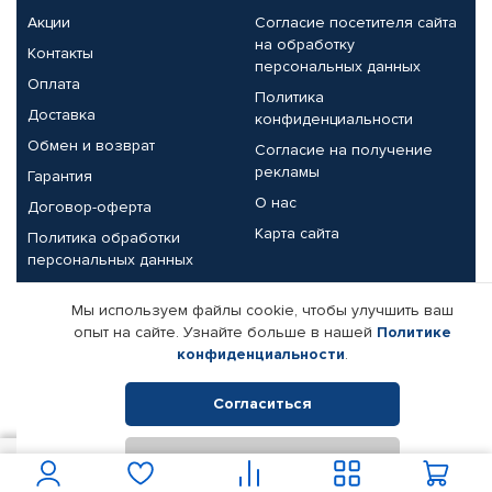
Акции
Согласие посетителя сайта
на обработку
Контакты
персональных данных
Оплата
Политика
Доставка
конфиденциальности
Обмен и возврат
Согласие на получение
рекламы
Гарантия
О нас
Договор-оферта
Карта сайта
Политика обработки
персональных данных
Партнерам
Мы используем файлы cookie, чтобы улучшить ваш
опыт на сайте. Узнайте больше в нашей
Политике
Корпоративным клиентам
Реквизиты компании
конфиденциальности
.
Поставщикам
Согласиться
Отклонить
© КАМАЗ ЦЕНТР ДОНЕЦК, 2015-2026. Все права защищены.
250
В корзину
Интернет-магазин автомобильных товаров Автопрофи.