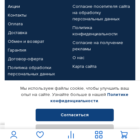
Акции
Согласие посетителя сайта
на обработку
Контакты
персональных данных
Оплата
Политика
Доставка
конфиденциальности
Обмен и возврат
Согласие на получение
рекламы
Гарантия
О нас
Договор-оферта
Карта сайта
Политика обработки
персональных данных
Партнерам
Мы используем файлы cookie, чтобы улучшить ваш
опыт на сайте. Узнайте больше в нашей
Политике
Корпоративным клиентам
Реквизиты компании
конфиденциальности
.
Поставщикам
Согласиться
Отклонить
© КАМАЗ ЦЕНТР ДОНЕЦК, 2015-2026. Все права защищены.
50
В корзину
Интернет-магазин автомобильных товаров Автопрофи.