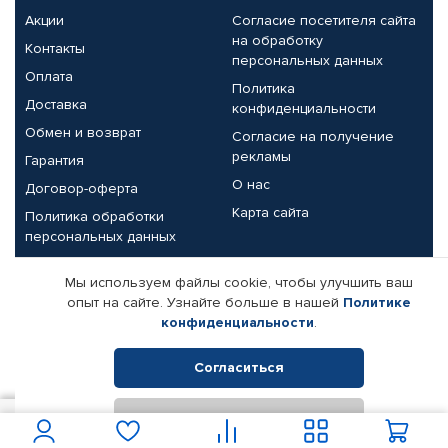
Акции
Согласие посетителя сайта
на обработку
Контакты
персональных данных
Оплата
Политика
Доставка
конфиденциальности
Обмен и возврат
Согласие на получение
рекламы
Гарантия
О нас
Договор-оферта
Карта сайта
Политика обработки
персональных данных
Партнерам
Мы используем файлы cookie, чтобы улучшить ваш
опыт на сайте. Узнайте больше в нашей
Политике
Корпоративным клиентам
Реквизиты компании
конфиденциальности
.
Поставщикам
Согласиться
Отклонить
© КАМАЗ ЦЕНТР ДОНЕЦК, 2015-2026. Все права защищены.
50
В корзину
Интернет-магазин автомобильных товаров Автопрофи.