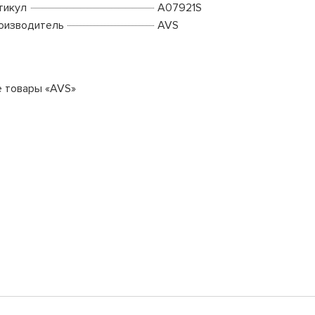
тикул
A07921S
оизводитель
AVS
е товары «AVS»