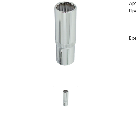
Ар
Пр
Вс