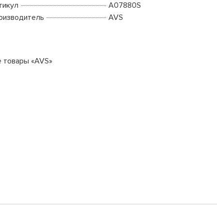
тикул
A07880S
оизводитель
AVS
е товары «AVS»