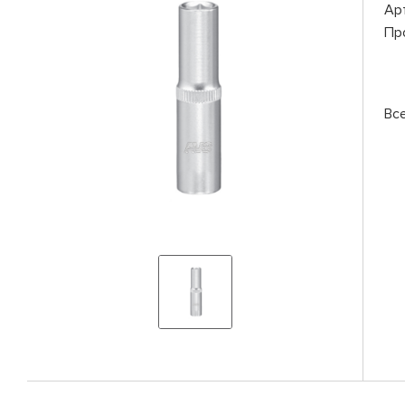
Ар
Пр
Вс