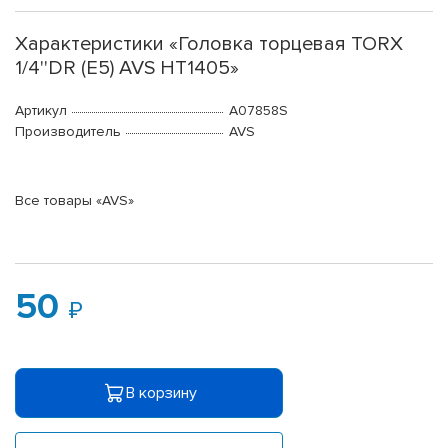
Характеристики «Головка торцевая TORX
1/4''DR (Е5) AVS HT1405»
Артикул
A07858S
Производитель
AVS
Все товары «AVS»
50
В корзину