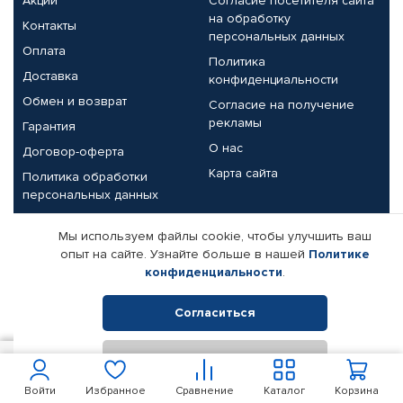
Акции
Согласие посетителя сайта
на обработку
Контакты
персональных данных
Оплата
Политика
Доставка
конфиденциальности
Обмен и возврат
Согласие на получение
рекламы
Гарантия
О нас
Договор-оферта
Карта сайта
Политика обработки
персональных данных
Партнерам
Мы используем файлы cookie, чтобы улучшить ваш
опыт на сайте. Узнайте больше в нашей
Политике
Корпоративным клиентам
Реквизиты компании
конфиденциальности
.
Поставщикам
Согласиться
Отклонить
© КАМАЗ ЦЕНТР ДОНЕЦК, 2015-2026. Все права защищены.
50
В корзину
Интернет-магазин автомобильных товаров Автопрофи.
Войти
Избранное
Сравнение
Каталог
Корзина