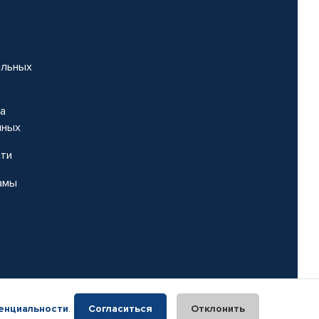
альных
на
нных
сти
амы
енциальности
.
Согласиться
Отклонить