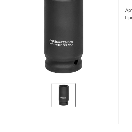
Ар
Пр