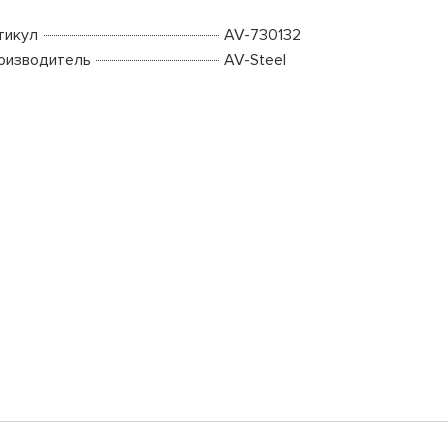
тикул
AV-730132
оизводитель
AV-Steel