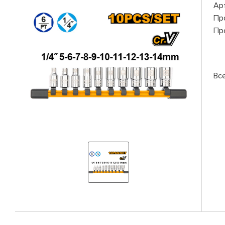
Ар
Пр
Пр
Вс