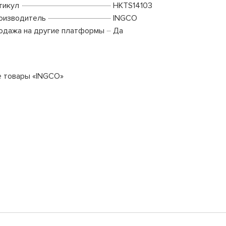
тикул
HKTS14103
оизводитель
INGCO
одажа на другие платформы
Да
е товары «INGCO»