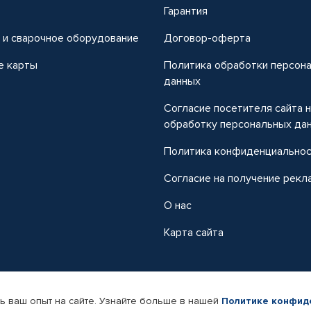
т
Гарантия
 и сварочное оборудование
Договор-оферта
е карты
Политика обработки персон
данных
Согласие посетителя сайта 
обработку персональных да
Политика конфиденциально
Согласие на получение рекл
О нас
Карта сайта
ь ваш опыт на сайте. Узнайте больше в нашей
Политике конфид
-магазин автомобильных товаров Автопрофи.