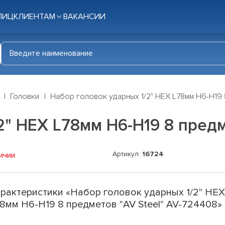
ЛИЦ
КЛИЕНТАМ
ВАКАНСИИ
Головки
Набор головок ударных 1/2" HEX L78мм H6-H19 
2" HEX L78мм H6-H19 8 предм
Артикул:
16724
ичии
рактеристики «Набор головок ударных 1/2" HE
8мм H6-H19 8 предметов "AV Steel" AV-724408»