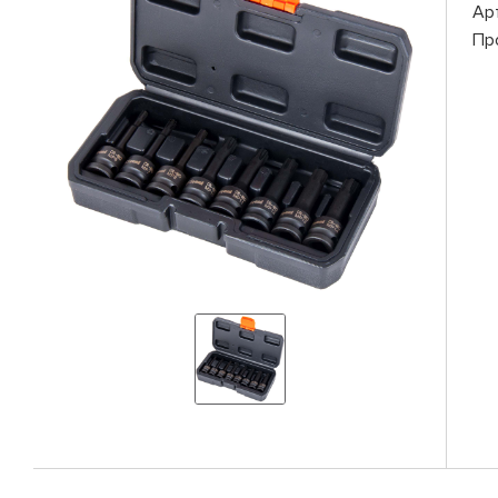
Ар
Пр