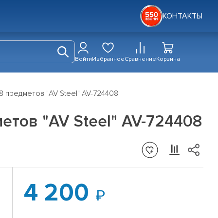
КОНТАКТЫ
Войти
Избранное
Сравнение
Корзина
8 предметов "AV Steel" AV-724408
етов "AV Steel" AV-724408
4 200
X