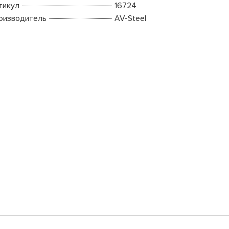
тикул
16724
оизводитель
AV-Steel