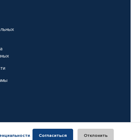
альных
на
нных
сти
амы
енциальности
.
Согласиться
Отклонить