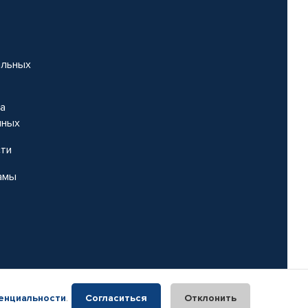
альных
на
нных
сти
амы
енциальности
.
Согласиться
Отклонить