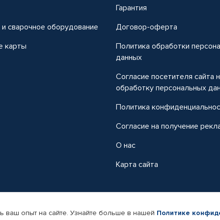
т
Гарантия
 и сварочное оборудование
Договор-оферта
е карты
Политика обработки персон
данных
Согласие посетителя сайта 
обработку персональных да
Политика конфиденциально
Согласие на получение рекл
О нас
Карта сайта
ь ваш опыт на сайте. Узнайте больше в нашей
Политике конфид
-магазин автомобильных товаров Автопрофи.