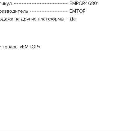
тикул
EMPCR46801
оизводитель
EMTOP
одажа на другие платформы
Да
е товары «EMTOP»