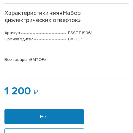
Характеристики «яяяНабор
диэлектрических отверток»
Артикул
ESSTTJS061
Производитель
EMTOP
Все товары «EMTOP»
1 200
Нет