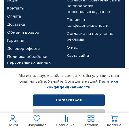
Акции
Согласие посетителя сайта
на обработку
Контакты
персональных данных
Оплата
Политика
Доставка
конфиденциальности
Обмен и возврат
Согласие на получение
рекламы
Гарантия
О нас
Договор-оферта
Карта сайта
Политика обработки
персональных данных
Партнерам
Мы используем файлы cookie, чтобы улучшить ваш
опыт на сайте. Узнайте больше в нашей
Политике
Корпоративным клиентам
Реквизиты компании
конфиденциальности
.
Поставщикам
Согласиться
Отклонить
© КАМАЗ ЦЕНТР ДОНЕЦК, 2015-2026. Все права защищены.
Интернет-магазин автомобильных товаров Автопрофи.
Войти
Избранное
Сравнение
Каталог
Корзина