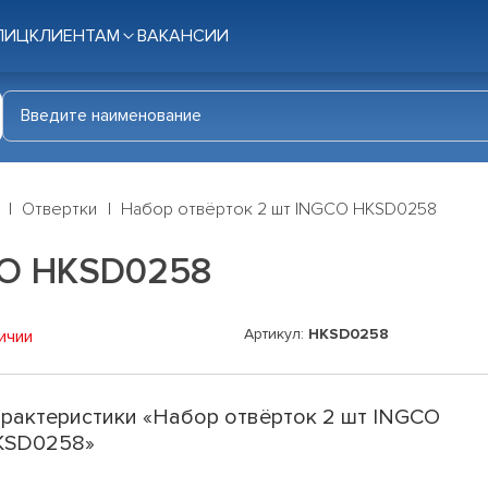
ЛИЦ
КЛИЕНТАМ
ВАКАНСИИ
Отвертки
Набор отвëрток 2 шт INGCO HKSD0258
CO HKSD0258
Артикул:
HKSD0258
ичии
рактеристики «Набор отвëрток 2 шт INGCO
KSD0258»