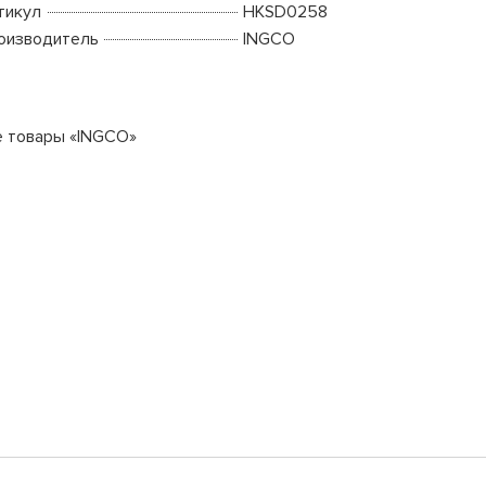
тикул
HKSD0258
оизводитель
INGCO
е товары «INGCO»