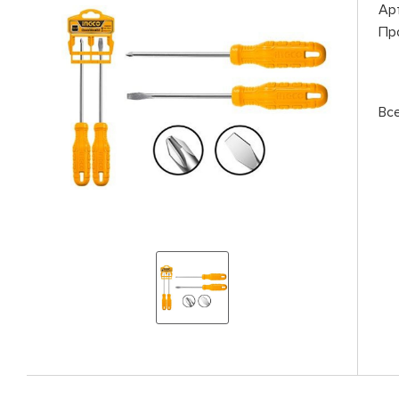
Ар
Пр
Вс