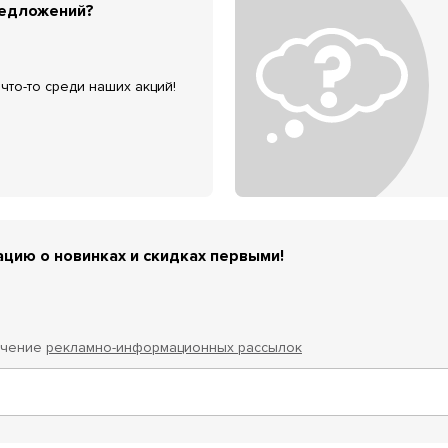
редложений?
что-то среди наших акций!
цию о новинках и скидках первыми!
учение
рекламно-информационных рассылок