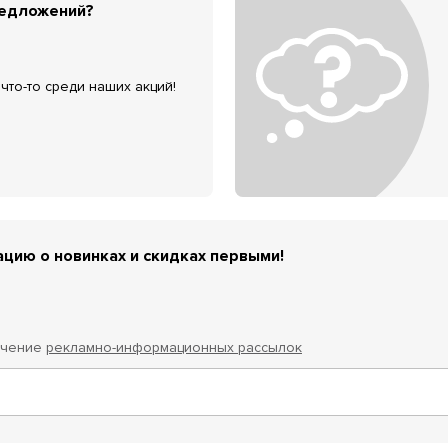
редложений?
что-то среди наших акций!
цию о новинках и скидках первыми!
учение
рекламно-информационных рассылок