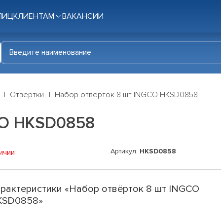
ЛИЦ
КЛИЕНТАМ
ВАКАНСИИ
Отвертки
Набор отвëрток 8 шт INGCO HKSD0858
CO HKSD0858
Артикул:
HKSD0858
ичии
рактеристики «Набор отвëрток 8 шт INGCO
KSD0858»