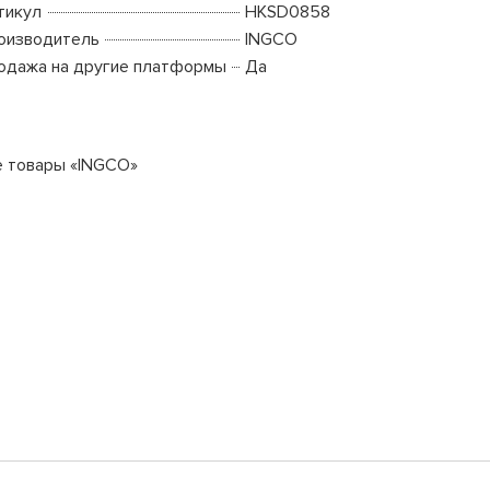
тикул
HKSD0858
оизводитель
INGCO
одажа на другие платформы
Да
е товары «INGCO»