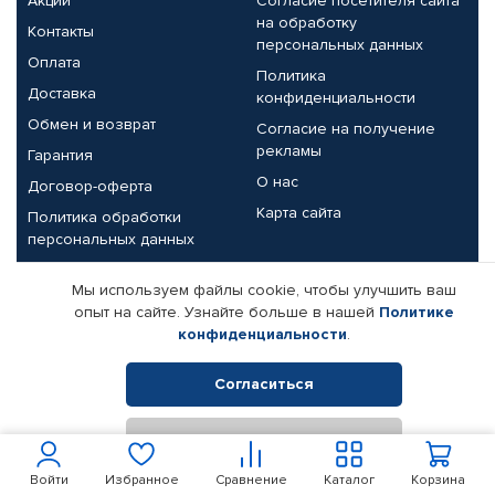
Акции
Согласие посетителя сайта
на обработку
Контакты
персональных данных
Оплата
Политика
Доставка
конфиденциальности
Обмен и возврат
Согласие на получение
рекламы
Гарантия
О нас
Договор-оферта
Карта сайта
Политика обработки
персональных данных
Партнерам
Мы используем файлы cookie, чтобы улучшить ваш
опыт на сайте. Узнайте больше в нашей
Политике
Корпоративным клиентам
Реквизиты компании
конфиденциальности
.
Поставщикам
Согласиться
Отклонить
© КАМАЗ ЦЕНТР ДОНЕЦК, 2015-2026. Все права защищены.
Интернет-магазин автомобильных товаров Автопрофи.
Войти
Избранное
Сравнение
Каталог
Корзина