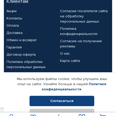
Клиентам
Акции
Согласие посетителя сайта
на обработку
Контакты
персональных данных
Оплата
Политика
Доставка
конфиденциальности
Обмен и возврат
Согласие на получение
рекламы
Гарантия
О нас
Договор-оферта
Карта сайта
Политика обработки
персональных данных
Партнерам
Мы используем файлы cookie, чтобы улучшить ваш
опыт на сайте. Узнайте больше в нашей
Политике
Корпоративным клиентам
Реквизиты компании
конфиденциальности
.
Поставщикам
Согласиться
Отклонить
© КАМАЗ ЦЕНТР ДОНЕЦК, 2015-2026. Все права защищены.