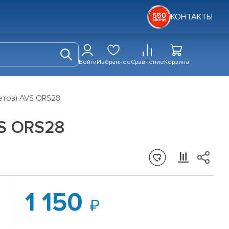
КОНТАКТЫ
Войти
Избранное
Сравнение
Корзина
етов) AVS ORS28
VS ORS28
1 150