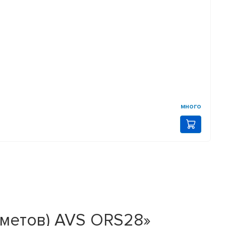
много
дметов) AVS ORS28»