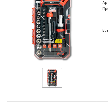
Ар
Пр
Вс