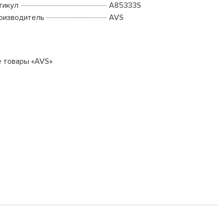
тикул
A85333S
оизводитель
AVS
е товары «AVS»