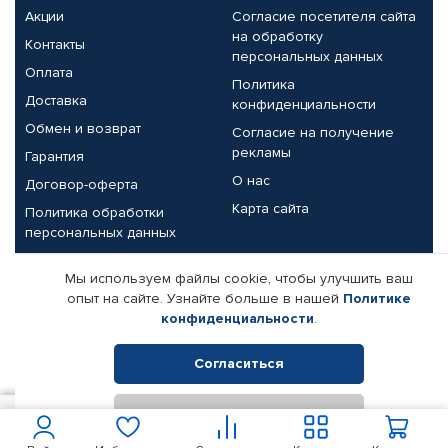
Акции
Согласие посетителя сайта
на обработку
Контакты
персональных данных
Оплата
Политика
Доставка
конфиденциальности
Обмен и возврат
Согласие на получение
рекламы
Гарантия
О нас
Договор-оферта
Карта сайта
Политика обработки
персональных данных
Партнерам
Мы используем файлы cookie, чтобы улучшить ваш
опыт на сайте. Узнайте больше в нашей
Политике
Корпоративным клиентам
Реквизиты компании
конфиденциальности
.
Поставщикам
Согласиться
Отклонить
© КАМАЗ ЦЕНТР ДОНЕЦК, 2015-2026. Все права защищены.
200
В корзину
Интернет-магазин автомобильных товаров Автопрофи.