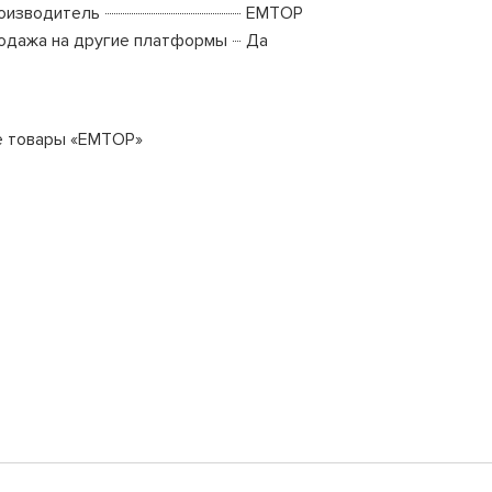
оизводитель
EMTOP
одажа на другие платформы
Да
е товары «EMTOP»