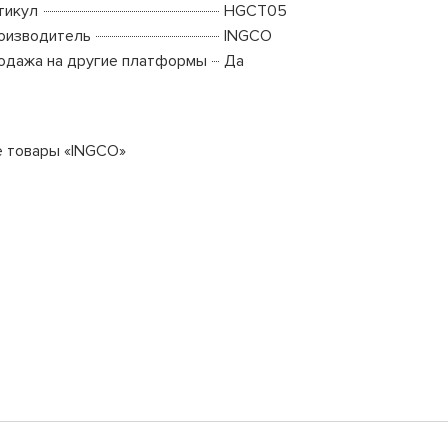
тикул
HGCT05
оизводитель
INGCO
одажа на другие платформы
Да
е товары «INGCO»