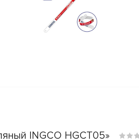
сляный INGCO HGCT05»