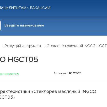
ЛИЦ
КЛИЕНТАМ
ВАКАНСИИ
Режущий инструмент
Стеклорез масляный INGCO HGC
CO HGCT05
Артикул:
HGCT05
канчивается
рактеристики «Стеклорез масляный INGCO
GCT05»