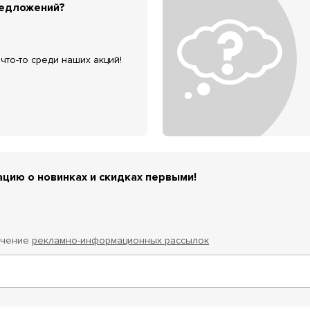
редложений?
что-то среди наших акций!
цию о новинках и скидках первыми!
учение
рекламно-информационных рассылок