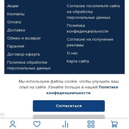
Акции
Согласие посетителя сайта
на обработку
Контакты
персональных данных
Оплата
Политика
Доставка
конфиденциальности
Обмен и возврат
Согласие на получение
рекламы
Гарантия
О нас
Договор-оферта
Карта сайта
Политика обработки
персональных данных
Партнерам
Мы используем файлы cookie, чтобы улучшить ваш
опыт на сайте. Узнайте больше в нашей
Политике
Корпоративным клиентам
Реквизиты компании
конфиденциальности
.
Поставщикам
Согласиться
Отклонить
© КАМАЗ ЦЕНТР ДОНЕЦК, 2015-2026. Все права защищены.
450
В корзину
Интернет-магазин автомобильных товаров Автопрофи.