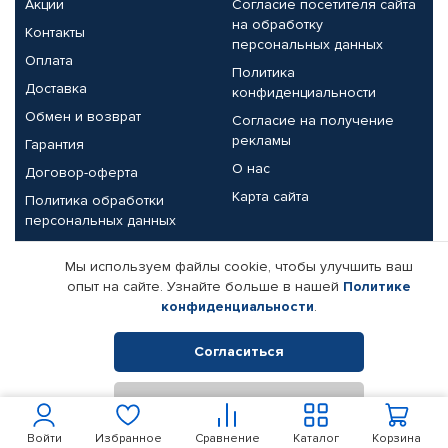
Акции
Согласие посетителя сайта
на обработку
Контакты
персональных данных
Оплата
Политика
Доставка
конфиденциальности
Обмен и возврат
Согласие на получение
рекламы
Гарантия
О нас
Договор-оферта
Карта сайта
Политика обработки
персональных данных
Партнерам
Мы используем файлы cookie, чтобы улучшить ваш
опыт на сайте. Узнайте больше в нашей
Политике
Корпоративным клиентам
Реквизиты компании
конфиденциальности
.
Поставщикам
Согласиться
Отклонить
© КАМАЗ ЦЕНТР ДОНЕЦК, 2015-2026. Все права защищены.
Интернет-магазин автомобильных товаров Автопрофи.
Войти
Избранное
Сравнение
Каталог
Корзина