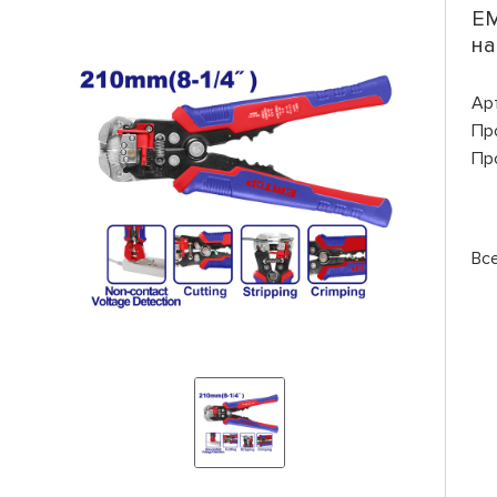
EM
на
Ар
Пр
Пр
Вс