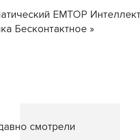
матический EMTOP Интеллект
ика Бесконтактное »
давно смотрели