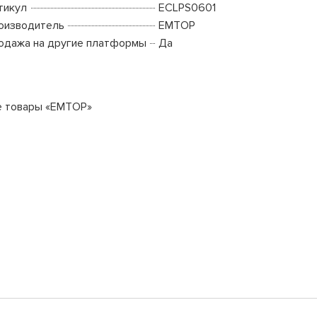
тикул
ECLPS0601
оизводитель
EMTOP
одажа на другие платформы
Да
е товары «EMTOP»