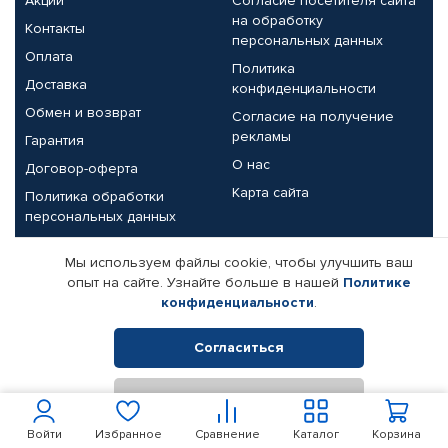
Акции
Согласие посетителя сайта
на обработку
Контакты
персональных данных
Оплата
Политика
Доставка
конфиденциальности
Обмен и возврат
Согласие на получение
рекламы
Гарантия
О нас
Договор-оферта
Карта сайта
Политика обработки
персональных данных
Партнерам
Мы используем файлы cookie, чтобы улучшить ваш
опыт на сайте. Узнайте больше в нашей
Политике
Корпоративным клиентам
Реквизиты компании
конфиденциальности
.
Поставщикам
Согласиться
Отклонить
© КАМАЗ ЦЕНТР ДОНЕЦК, 2015-2026. Все права защищены.
Интернет-магазин автомобильных товаров Автопрофи.
Войти
Избранное
Сравнение
Каталог
Корзина