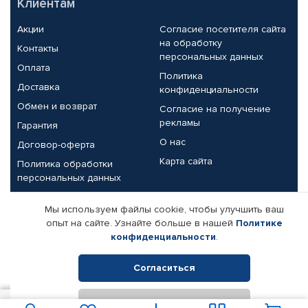
Клиентам
Акции
Согласие посетителя сайта
на обработку
Контакты
персональных данных
Оплата
Политика
Доставка
конфиденциальности
Обмен и возврат
Согласие на получение
рекламы
Гарантия
О нас
Договор-оферта
Карта сайта
Политика обработки
персональных данных
Партнерам
Мы используем файлы cookie, чтобы улучшить ваш
опыт на сайте. Узнайте больше в нашей
Политике
Корпоративным клиентам
Реквизиты компании
конфиденциальности
.
Поставщикам
Согласиться
Отклонить
© КАМАЗ ЦЕНТР ДОНЕЦК, 2015-2026. Все права защищены.