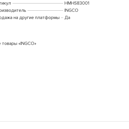
тикул
HMHS83001
оизводитель
INGCO
одажа на другие платформы
Да
е товары «INGCO»