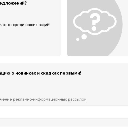
редложений?
что-то среди наших акций!
цию о новинках и скидках первыми!
учение
рекламно-информационных рассылок