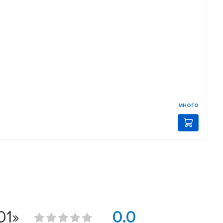
много
01»
0.0