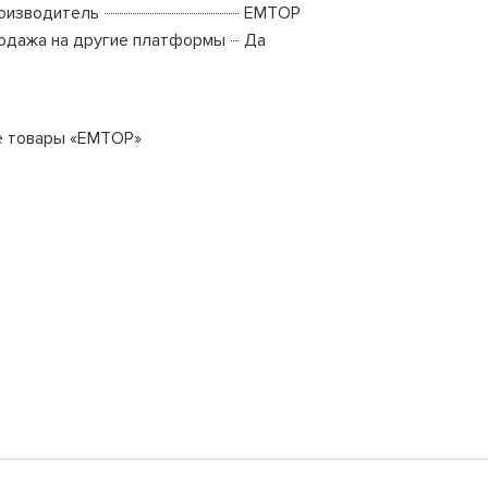
оизводитель
EMTOP
одажа на другие платформы
Да
е товары «EMTOP»