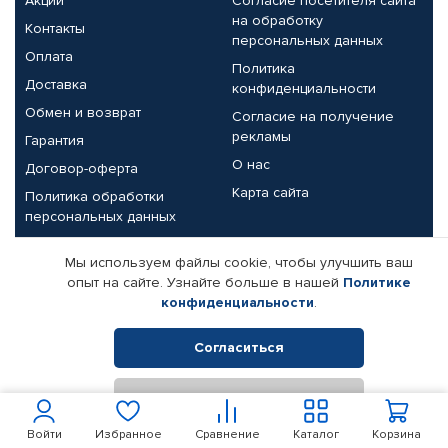
Акции
Согласие посетителя сайта
на обработку
Контакты
персональных данных
Оплата
Политика
Доставка
конфиденциальности
Обмен и возврат
Согласие на получение
рекламы
Гарантия
О нас
Договор-оферта
Карта сайта
Политика обработки
персональных данных
Партнерам
Мы используем файлы cookie, чтобы улучшить ваш
опыт на сайте. Узнайте больше в нашей
Политике
Корпоративным клиентам
Реквизиты компании
конфиденциальности
.
Поставщикам
Согласиться
Отклонить
© КАМАЗ ЦЕНТР ДОНЕЦК, 2015-2026. Все права защищены.
Интернет-магазин автомобильных товаров Автопрофи.
Войти
Избранное
Сравнение
Каталог
Корзина