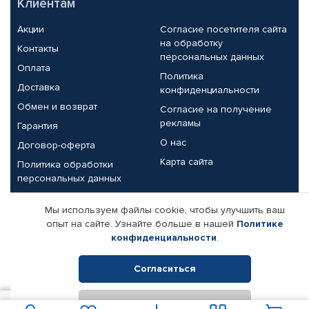
Клиентам
Акции
Согласие посетителя сайта
на обработку
Контакты
персональных данных
Оплата
Политика
Доставка
конфиденциальности
Обмен и возврат
Согласие на получение
рекламы
Гарантия
О нас
Договор-оферта
Карта сайта
Политика обработки
персональных данных
Партнерам
Мы используем файлы cookie, чтобы улучшить ваш
опыт на сайте. Узнайте больше в нашей
Политике
Корпоративным клиентам
Реквизиты компании
конфиденциальности
.
Поставщикам
Согласиться
Отклонить
© КАМАЗ ЦЕНТР ДОНЕЦК, 2015-2026. Все права защищены.