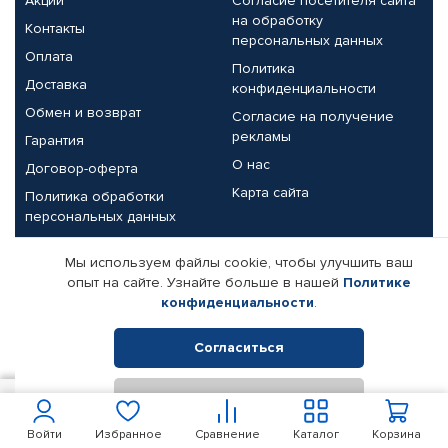
Акции
Согласие посетителя сайта
на обработку
Контакты
персональных данных
Оплата
Политика
Доставка
конфиденциальности
Обмен и возврат
Согласие на получение
рекламы
Гарантия
О нас
Договор-оферта
Карта сайта
Политика обработки
персональных данных
Партнерам
Мы используем файлы cookie, чтобы улучшить ваш
опыт на сайте. Узнайте больше в нашей
Политике
Корпоративным клиентам
Реквизиты компании
конфиденциальности
.
Поставщикам
Согласиться
Отклонить
© КАМАЗ ЦЕНТР ДОНЕЦК, 2015-2026. Все права защищены.
100
В корзину
Интернет-магазин автомобильных товаров Автопрофи.
Войти
Избранное
Сравнение
Каталог
Корзина