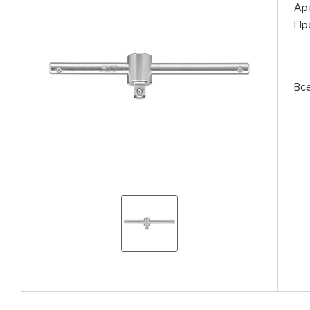
Ар
Пр
Вс