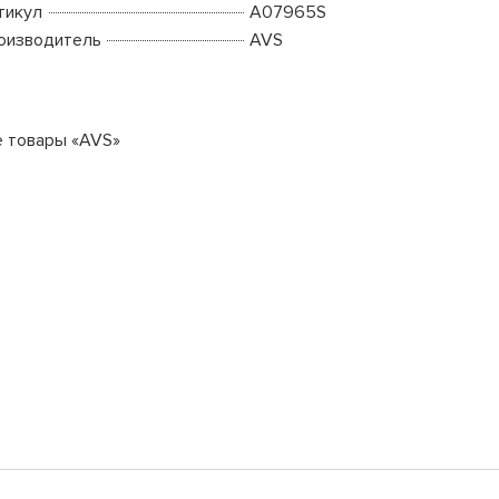
тикул
A07965S
оизводитель
AVS
е товары «AVS»