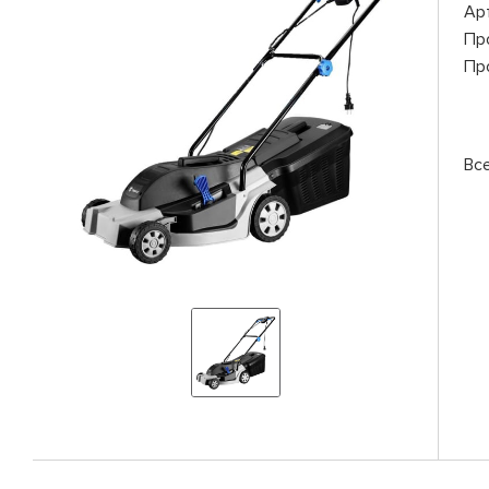
Ар
Пр
Пр
Вс