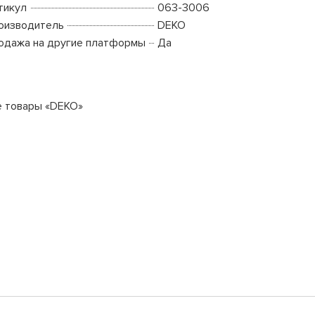
тикул
063-3006
оизводитель
DEKO
одажа на другие платформы
Да
е товары «DEKO»