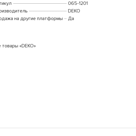
тикул
065-1201
оизводитель
DEKO
одажа на другие платформы
Да
е товары «DEKO»