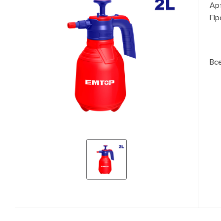
Ар
Пр
Вс