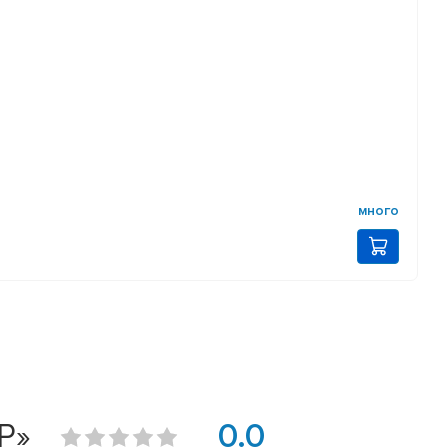
много
Р»
0.0