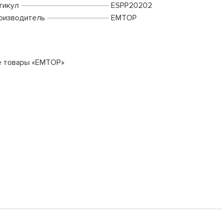
тикул
ESPP20202
оизводитель
EMTOP
е товары «EMTOP»