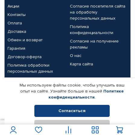
Акции
Согласие посетителя сайта
на обработку
Контакты
персональных данных
Оплата
Политика
Доставка
конфиденциальности
Обмен и возврат
Согласие на получение
рекламы
Гарантия
О нас
Договор-оферта
Карта сайта
Политика обработки
персональных данных
Партнерам
Мы используем файлы cookie, чтобы улучшить ваш
опыт на сайте. Узнайте больше в нашей
Политике
Корпоративным клиентам
Реквизиты компании
конфиденциальности
.
Поставщикам
Согласиться
Отклонить
© КАМАЗ ЦЕНТР ДОНЕЦК, 2015-2026. Все права защищены.
450
В корзину
Интернет-магазин автомобильных товаров Автопрофи.