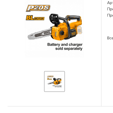
Ар
Пр
Пр
Вс