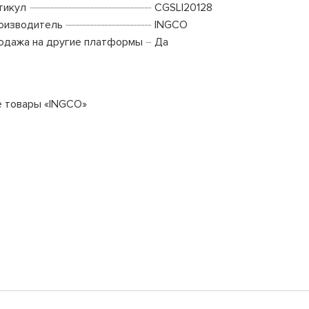
тикул
CGSLI20128
оизводитель
INGCO
одажа на другие платформы
Да
е товары «INGCO»