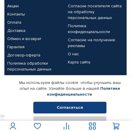
Акции
Согласие посетителя сайта
на обработку
Контакты
персональных данных
Оплата
Политика
Доставка
конфиденциальности
Обмен и возврат
Согласие на получение
рекламы
Гарантия
О нас
Договор-оферта
Карта сайта
Политика обработки
персональных данных
Партнерам
Мы используем файлы cookie, чтобы улучшить ваш
опыт на сайте. Узнайте больше в нашей
Политике
Корпоративным клиентам
Реквизиты компании
конфиденциальности
.
Поставщикам
Согласиться
Отклонить
© КАМАЗ ЦЕНТР ДОНЕЦК, 2015-2026. Все права защищены.
60
В корзину
Интернет-магазин автомобильных товаров Автопрофи.