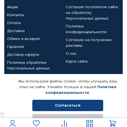
Акции
Согласие посетителя сайта
на обработку
Контакты
персональных данных
Оплата
Политика
Доставка
конфиденциальности
Обмен и возврат
Согласие на получение
рекламы
Гарантия
О нас
Договор-оферта
Карта сайта
Политика обработки
персональных данных
Партнерам
Мы используем файлы cookie, чтобы улучшить ваш
опыт на сайте. Узнайте больше в нашей
Политике
Корпоративным клиентам
Реквизиты компании
конфиденциальности
.
Поставщикам
Согласиться
Отклонить
© КАМАЗ ЦЕНТР ДОНЕЦК, 2015-2026. Все права защищены.
4 650
В корзину
Интернет-магазин автомобильных товаров Автопрофи.