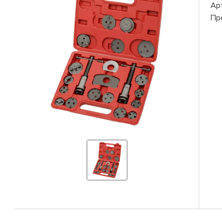
Ар
Пр